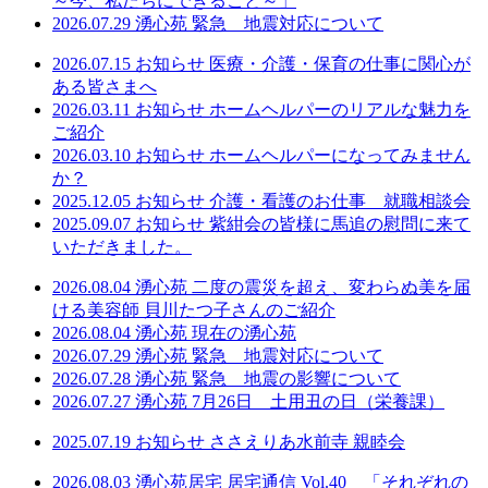
～今、私たちにできること～」
2026.07.29
湧心苑
緊急 地震対応について
2026.07.15
お知らせ
医療・介護・保育の仕事に関心が
ある皆さまへ
2026.03.11
お知らせ
ホームヘルパーのリアルな魅力を
ご紹介
2026.03.10
お知らせ
ホームヘルパーになってみません
か？
2025.12.05
お知らせ
介護・看護のお仕事 就職相談会
2025.09.07
お知らせ
紫紺会の皆様に馬追の慰問に来て
いただきました。
2026.08.04
湧心苑
二度の震災を超え、変わらぬ美を届
ける美容師 貝川たつ子さんのご紹介
2026.08.04
湧心苑
現在の湧心苑
2026.07.29
湧心苑
緊急 地震対応について
2026.07.28
湧心苑
緊急 地震の影響について
2026.07.27
湧心苑
7月26日 土用丑の日（栄養課）
2025.07.19
お知らせ
ささえりあ水前寺 親睦会
2026.08.03
湧心苑居宅
居宅通信 Vol.40 「それぞれの