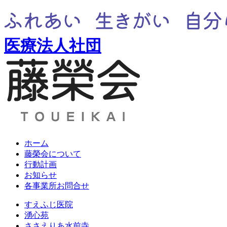
医療法人社団
ホーム
藤榮会について
行動計画
お知らせ
各事業所お問合せ
すえふじ医院
湧心苑
ささえりあ水前寺