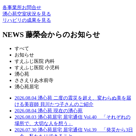
各事業所
お問合せ
湧心苑
空室状況
を見る
リハビリの
成果を見る
NEWS
藤榮会からのお知らせ
すべて
お知らせ
すえふじ医院 内科
すえふじ医院 小児科
湧心苑
ささえりあ水前寺
湧心苑居宅
2026.08.04
湧心苑
二度の震災を超え、変わらぬ美を届
ける美容師 貝川たつ子さんのご紹介
2026.08.04
湧心苑
現在の湧心苑
2026.08.03
湧心苑居宅
居宅通信 Vol.40 「それぞれの
場所で、大切な人を想う」
2026.07.30
湧心苑居宅
居宅通信 Vol.39 「発災から3日