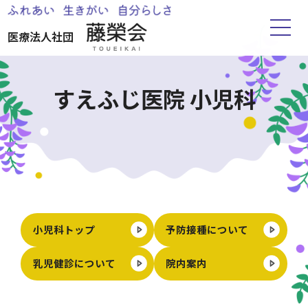
医療法人社団
ホーム
すえふじ医院 小児科
藤榮会について
お知らせ
すえふじ医院
小児科トップ
予防接種について
湧心苑
乳児健診について
院内案内
ささえりあ水前寺