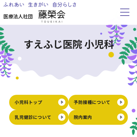
医療法人社団
ホーム
すえふじ医院 小児科
藤榮会について
お知らせ
すえふじ医院
小児科トップ
予防接種について
湧心苑
乳児健診について
院内案内
ささえりあ水前寺