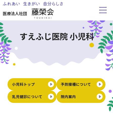
医療法人社団
ホーム
すえふじ医院 小児科
藤榮会について
お知らせ
すえふじ医院
小児科トップ
予防接種について
湧心苑
乳児健診について
院内案内
ささえりあ水前寺